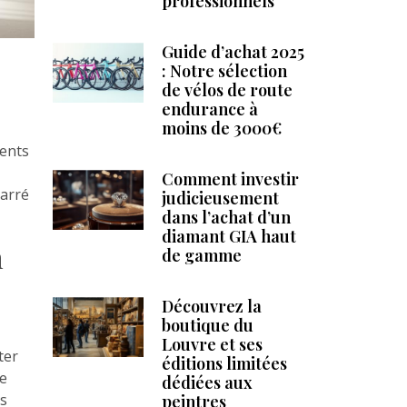
professionnels
Guide d’achat 2025
: Notre sélection
de vélos de route
endurance à
moins de 3000€
ments
Comment investir
carré
judicieusement
dans l’achat d’un
diamant GIA haut
n
de gamme
Découvrez la
boutique du
Louvre et ses
ter
éditions limitées
le
dédiées aux
rs
peintres