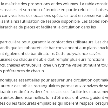
 la maîtrise des proportions et des volumes. La table consti
es assises, et son choix détermine en partie celui des chaise
six convives lors des occasions spéciales tout en conservant d
ant ainsi l’utilisation de l’espace disponible. Les tables ro
érarchies de places et facilitent la circulation dans les
articulière pour garantir le confort des utilisateurs. Les ch
 tandis que les tabourets de bar conviennent aux plans snac
ent également de bar dînatoire. Cette polyvalence s’avère
cuisines où chaque meuble doit remplir plusieurs fonctions.
cs, chaises et fauteuils, crée un rythme visuel stimulant tou
es préférences de chacun.
nomiques essentielles pour assurer une circulation optimal
autour des tables rectangulaires permet aux convives de s
ixante centimètres derrière les assises facilite les mouveme
traintes dimensionnelles, loin d’être des entraves, guident v
es ou les tabourets empilables qui libèrent l’espace lorsqu’i