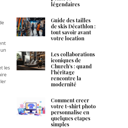
légendaires
Guide des tailles
de
de skis Décathlon :
tout savoir avant
votre location
ent
 un
Les collaborations
iconiques de
Church’s : quand
t les
l’héritage
aire
rencontre la
ler
modernité
Comment creer
votre t-shirt photo
personnalise en
quelques etapes
simples