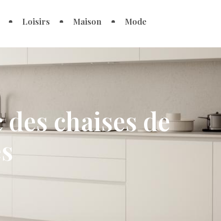
Loisirs
Maison
Mode
 des chaises de
es