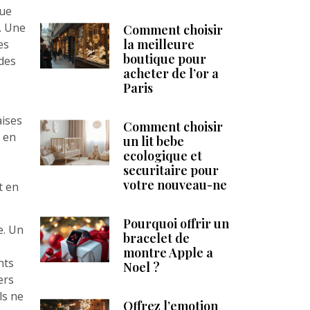
tue
s. Une
Comment choisir
la meilleure
es
boutique pour
ndes
acheter de l’or a
Paris
aises
Comment choisir
k en
un lit bebe
ecologique et
securitaire pour
votre nouveau-ne
t en
Pourquoi offrir un
e. Un
bracelet de
e
montre Apple a
nts
Noel ?
ers
ls ne
Offrez l’emotion