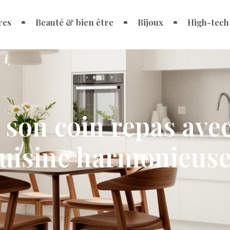
res
Beauté & bien être
Bijoux
High-tech
son coin repas avec
uisine harmonieus