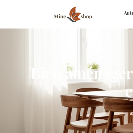
Aut
Bien aménager 
c