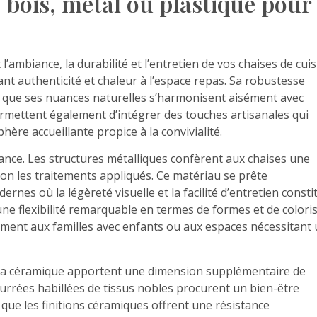
: bois, métal ou plastique pour
’ambiance, la durabilité et l’entretien de vos chaises de cuis
nt authenticité et chaleur à l’espace repas. Sa robustesse
is que ses nuances naturelles s’harmonisent aisément avec
permettent également d’intégrer des touches artisanales qui
ère accueillante propice à la convivialité.
tance. Les structures métalliques confèrent aux chaises une
on les traitements appliqués. Ce matériau se prête
rnes où la légèreté visuelle et la facilité d’entretien consti
e une flexibilité remarquable en termes de formes et de coloris
itement aux familles avec enfants ou aux espaces nécessitant
et la céramique apportent une dimension supplémentaire de
urrées habillées de tissus nobles procurent un bien-être
 que les finitions céramiques offrent une résistance